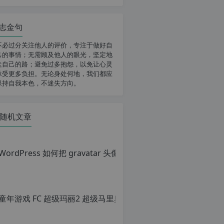
志金句
不必过分关注他人的评价，专注于做好自
己的事情；无需顾及他人的眼光，坚定地
走自己的路；避免过多抱怨，以免让心灵
承受更多负担。无论身处何地，我们都应
保持自我本色，不迷失方向。
随机文章
Wor
原
创
文
章，
童年游戏 FC
转
载
原
请
创
注
文
明：
章，