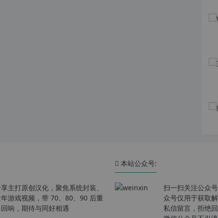
本站公众号:
分享主打原创汉化，聚焦系统封装、
扫一扫关注公众号
戏视频，带 70、80、90 后重
众号仅用于获取解
春回响，期待与同好相遇
私信留言，拒绝回