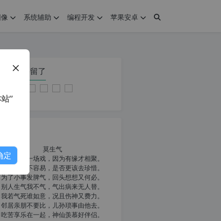
图像
系统辅助
编程开发
苹果安卓
在本页停留了
站”
我共勉
莫生气
确定
人生就像一场戏，因为有缘才相聚。
相扶到老不容易，是否更该去珍惜。
为了小事发脾气，回头想想又何必。
别人生气我不气，气出病来无人替。
我若气死谁如意，况且伤神又费力。
邻居亲朋不要比，儿孙琐事由他去。
吃苦享乐在一起，神仙羡慕好伴侣。