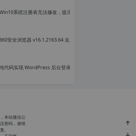
转
转
载
载
自
请
c
注
n
明：
o
转
r
载
g.
自
1
c
2
n
h
o
p.
r
d
g.
e
1
注
2
意：
h
由
p.
于
d
网
e
站
注
空
意：
，本站微信公
间
由
压密码，谢绝
位
于
复。
于
网
c
国
站