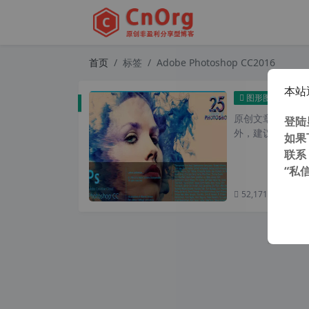
首页
标签
Adobe Photoshop CC2016
本站
Adob
图形图像
原创文章，转载请注
登陆
外，建议避开晚上
如果
联系
“私
52,171 次浏览
次