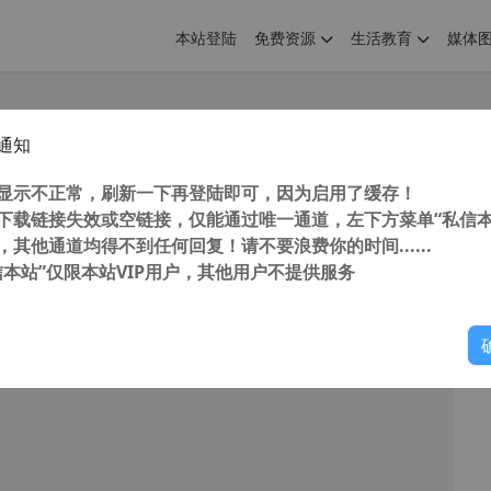
本站登陆
免费资源
生活教育
媒体
通知
e Photoshop CC (PS) 2016 16.1.2 32/64位精简中文特别安装版最后支持win7系统
您
明： 转载自cnorg.12hp.de 注意：由于网站空间位于国
显示不正常，刷新一下再登陆即可，因为启用了缓存！
的访问高峰期...
下载链接失效或空链接，仅能通过唯一通道，左下方菜单“私信本
，其他通道均得不到任何回复！请不要浪费你的时间......
信本站”仅限本站VIP用户，其他用户不提供服务
你
阅读
2026年7月16日