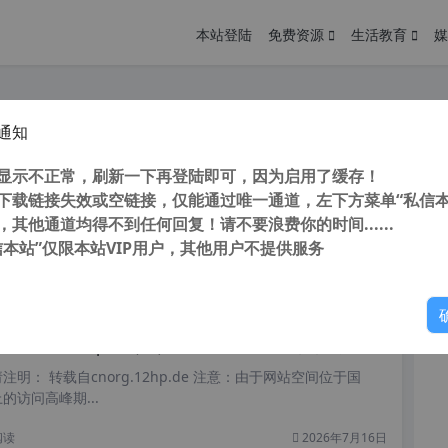
本站登陆
免费资源
生活教育
媒
通知
 CAD Converter 2023 8.10.6.1560 汉化中文版 小巧CAD看图软件 支持批量转换
您
明： 转载自cnorg.12hp.de 注意：由于网站空间位于国
显示不正常，刷新一下再登陆即可，因为启用了缓存！
的访问高峰期...
下载链接失效或空链接，仅能通过唯一通道，左下方菜单“私信本
，其他通道均得不到任何回复！请不要浪费你的时间......
信本站”仅限本站VIP用户，其他用户不提供服务
你
阅读
2026年7月25日
e Photoshop CC (PS) 2016 16.1.2 32/64位精简中文特别安装版最后支持win7系统
明： 转载自cnorg.12hp.de 注意：由于网站空间位于国
的访问高峰期...
阅读
2026年7月16日