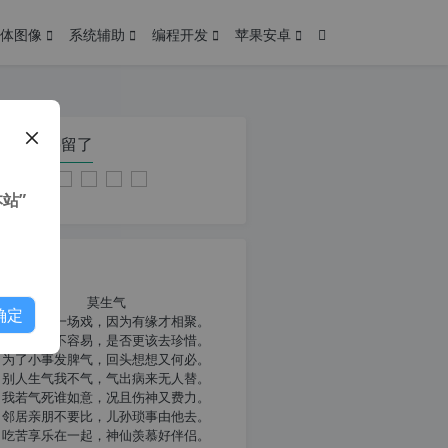
体图像
系统辅助
编程开发
苹果安卓
在本页停留了
站”
我共勉
莫生气
确定
人生就像一场戏，因为有缘才相聚。
相扶到老不容易，是否更该去珍惜。
为了小事发脾气，回头想想又何必。
别人生气我不气，气出病来无人替。
我若气死谁如意，况且伤神又费力。
邻居亲朋不要比，儿孙琐事由他去。
吃苦享乐在一起，神仙羡慕好伴侣。