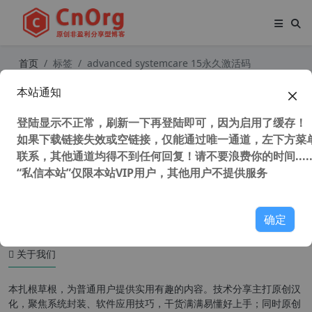
首页
标签
advanced systemcare 15永久激活码
本站通知
iObit Advanced SystemCare 16 Pro
清理优化工具 系统优化神器 号称360
登陆显示不正常，刷新一下再登陆即可，因为启用了缓存！
终结者
如果下载链接失效或空链接，仅能通过唯一通道，左下方菜单
联系，其他通道均得不到任何回复！请不要浪费你的时间.....
“私信本站”仅限本站VIP用户，其他用户不提供服务
56,221 次浏览
系统相关
确定
关于我们
本扎根草根，为普通用户提供实用有趣的内容。技术分享主打原创汉
化，聚焦系统封装、软件应用技巧，干货满满易懂好上手；同时原创