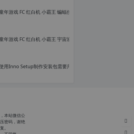
童年游戏
原
创
文
章，
使用Inno Setu
转
载
原
请
创
注
文
明：
章，
转
转
载
载
自
请
c
注
n
明：
o
转
，本站微信公
r
载
压密码，谢绝
g.
自
复。
1
c