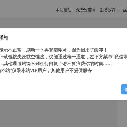
本站登陆
免费资源
生活教育
媒
通知
t Advanced SystemCare 16 Pro 清理优化工具 系统优化神器 号称360终结者
您
明： 转载自 cnorg.12hp.de 注意： 由于网站空间位于国
显示不正常，刷新一下再登陆即可，因为启用了缓存！
访问高...
下载链接失效或空链接，仅能通过唯一通道，左下方菜单“私信本
，其他通道均得不到任何回复！请不要浪费你的时间......
信本站”仅限本站VIP用户，其他用户不提供服务
你
阅读
2026年3月30日