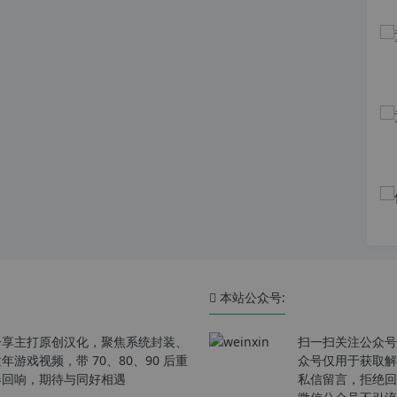
本站公众号:
分享主打原创汉化，聚焦系统封装、
扫一扫关注公众号
戏视频，带 70、80、90 后重
众号仅用于获取解
春回响，期待与同好相遇
私信留言，拒绝回