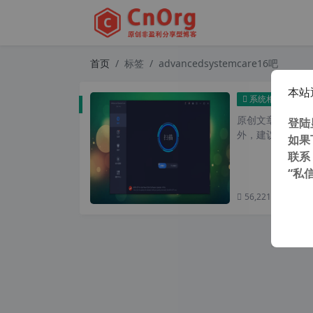
首页
标签
advancedsystemcare16吧
本站
iObi
系统相关
原创文章，转载请注
登陆
外，建议避开晚上的
如果
联系
“私
56,221 次浏览
次