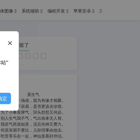
体图像
系统辅助
编程开发
苹果安卓
在本页停留了
站”
我共勉
莫生气
确定
人生就像一场戏，因为有缘才相聚。
相扶到老不容易，是否更该去珍惜。
为了小事发脾气，回头想想又何必。
别人生气我不气，气出病来无人替。
我若气死谁如意，况且伤神又费力。
邻居亲朋不要比，儿孙琐事由他去。
吃苦享乐在一起，神仙羡慕好伴侣。