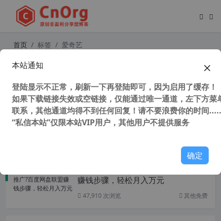
首页
标签
爱奇艺
本站通知
最强视频压缩转换软件 Arctime Pro
v4.2 字幕制作软件 4G视频压缩后仅6
登陆显示不正常，刷新一下再登陆即可，因为启用了缓存！
00M且保留画质
如果下载链接失效或空链接，仅能通过唯一通道，左下方菜单
联系，其他通道均得不到任何回复！请不要浪费你的时间.....
“私信本站”仅限本站VIP用户，其他用户不提供服务
50,109 次浏览
媒体工具
确定
百度网盘会员怎么推广?百度网盘联盟
赚钱步骤，轻松月入万元
47,910 次浏览
其他免费