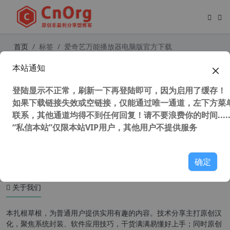
首页
标签
爱奇艺万能播放器电脑版官方下载
本站通知
支持winxp视频播放器 爱奇艺万能联
播 PC版 v5.4.1.5408 官方版 最后支持
登陆显示不正常，刷新一下再登陆即可，因为启用了缓存！
winxp版本
如果下载链接失效或空链接，仅能通过唯一通道，左下方菜单
联系，其他通道均得不到任何回复！请不要浪费你的时间.....
“私信本站”仅限本站VIP用户，其他用户不提供服务
49,849 次浏览
XP专区
确定
关于我们
本扎根草根，为普通用户提供实用有趣的内容。技术分享主打原创汉
化，聚焦系统封装、软件应用技巧，干货满满易懂好上手；同时原创