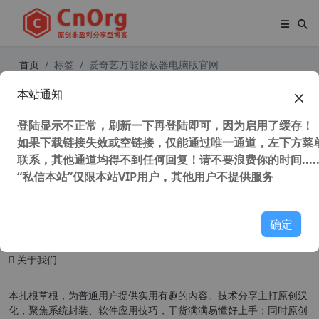
首页
标签
爱奇艺万能播放器电脑版官网
本站通知
支持winxp视频播放器 爱奇艺万能联
播 PC版 v5.4.1.5408 官方版 最后支持
登陆显示不正常，刷新一下再登陆即可，因为启用了缓存！
winxp版本
如果下载链接失效或空链接，仅能通过唯一通道，左下方菜单
联系，其他通道均得不到任何回复！请不要浪费你的时间.....
“私信本站”仅限本站VIP用户，其他用户不提供服务
49,849 次浏览
XP专区
确定
关于我们
本扎根草根，为普通用户提供实用有趣的内容。技术分享主打原创汉
化，聚焦系统封装、软件应用技巧，干货满满易懂好上手；同时原创