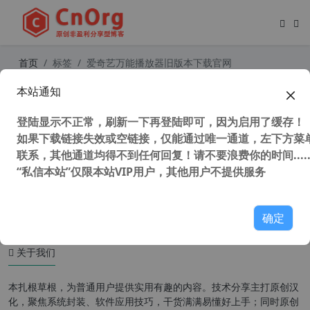
首页
标签
爱奇艺万能播放器旧版本下载官网
本站通知
支持winxp视频播放器 爱奇艺万能联
播 PC版 v5.4.1.5408 官方版 最后支持
登陆显示不正常，刷新一下再登陆即可，因为启用了缓存！
winxp版本
如果下载链接失效或空链接，仅能通过唯一通道，左下方菜单
联系，其他通道均得不到任何回复！请不要浪费你的时间.....
“私信本站”仅限本站VIP用户，其他用户不提供服务
49,849 次浏览
XP专区
确定
关于我们
本扎根草根，为普通用户提供实用有趣的内容。技术分享主打原创汉
化，聚焦系统封装、软件应用技巧，干货满满易懂好上手；同时原创