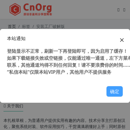
首页
标签
安装工厂破解版
本站通知
独家汉化 安装工厂 Setup Factory v
9.5.3（软件安装包制作工具）中文汉
登陆显示不正常，刷新一下再登陆即可，因为启用了缓存！
化第5次修正版
如果下载链接失效或空链接，仅能通过唯一通道，左下方菜单
联系，其他通道均得不到任何回复！请不要浪费你的时间.....
“私信本站”仅限本站VIP用户，其他用户不提供服务
34,850 次浏览
安装制作
确定
关于我们
本扎根草根，为普通用户提供实用有趣的内容。技术分享主打原创汉
化，聚焦系统封装、软件应用技巧，干货满满易懂好上手；同时原创