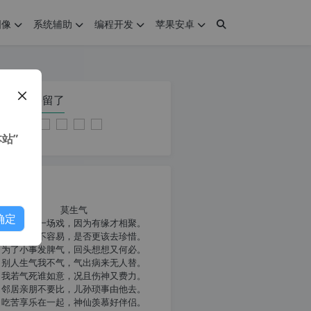
图像
系统辅助
编程开发
苹果安卓
在本页停留了
站”
我共勉
莫生气
确定
人生就像一场戏，因为有缘才相聚。
相扶到老不容易，是否更该去珍惜。
为了小事发脾气，回头想想又何必。
别人生气我不气，气出病来无人替。
我若气死谁如意，况且伤神又费力。
邻居亲朋不要比，儿孙琐事由他去。
吃苦享乐在一起，神仙羡慕好伴侣。