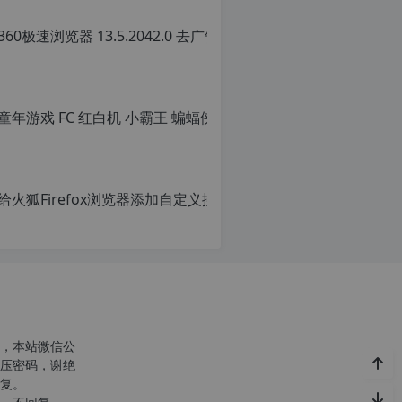
36
原
创
文
章
童年游戏 FC
转
载
原
请
创
注
文
明
章，
给火狐Fi
转
转
载
载
原
自
请
创
c
注
文
n
明：
章，
o
转
转
r
载
载
g.
自
请
1
c
注
2
n
明：
h
o
转
，本站微信公
p.
r
载
压密码，谢绝
d
g.
自
复。
e
1
c