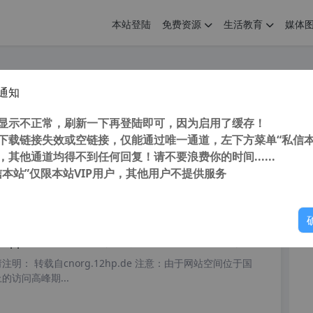
本站登陆
免费资源
生活教育
媒体
通知
weaker工具箱 BlueStacks蓝叠安卓模拟器全版本ROOT 一键ROOT工具
您
明： 转载自 cnorg.12hp.de 注意： 由于网站空间位于国
显示不正常，刷新一下再登陆即可，因为启用了缓存！
访问高...
下载链接失效或空链接，仅能通过唯一通道，左下方菜单“私信本
，其他通道均得不到任何回复！请不要浪费你的时间......
信本站”仅限本站VIP用户，其他用户不提供服务
你
阅读
2026年4月10日
pp 官方版 v1.4.8.1 安卓手机版 FC红白机游戏 街机游戏 安卓游戏 flash游戏 应用商店
明： 转载自cnorg.12hp.de 注意：由于网站空间位于国
的访问高峰期...