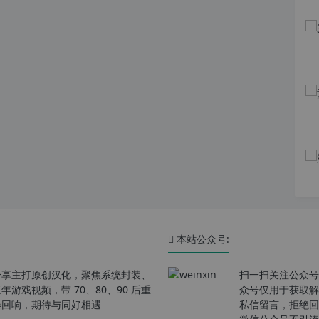
本站公众号:
分享主打原创汉化，聚焦系统封装、
扫一扫关注公众号
戏视频，带 70、80、90 后重
众号仅用于获取解
春回响，期待与同好相遇
私信留言，拒绝回