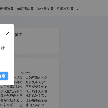
体图像
系统辅助
编程开发
苹果安卓
在本页停留了
站”
我共勉
莫生气
确定
人生就像一场戏，因为有缘才相聚。
相扶到老不容易，是否更该去珍惜。
为了小事发脾气，回头想想又何必。
别人生气我不气，气出病来无人替。
我若气死谁如意，况且伤神又费力。
邻居亲朋不要比，儿孙琐事由他去。
吃苦享乐在一起，神仙羡慕好伴侣。