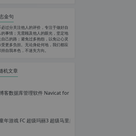
志金句
不必过分关注他人的评价，专注于做好自
己的事情；无需顾及他人的眼光，坚定地
走自己的路；避免过多抱怨，以免让心灵
承受更多负担。无论身处何地，我们都应
保持自我本色，不迷失方向。
随机文章
童年游戏 FC
原
创
文
章，