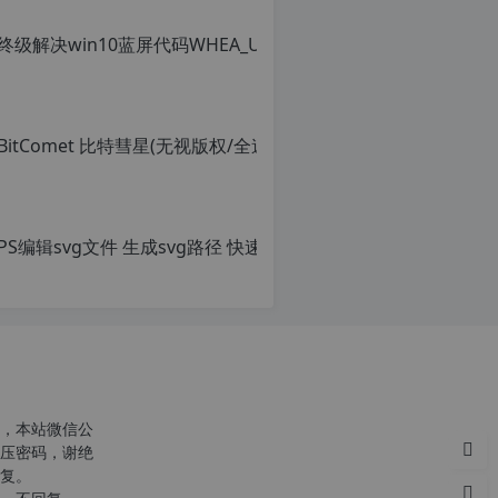
转
载
请
注
明：
转
载
自
c
n
PS编辑sv
o
r
原
g.
创
1
文
2
章，
h
转
p.
载
d
请
e
注
注
明：
意：
转
，本站微信公
由
载
压密码，谢绝
于
自
复。
网
c
站