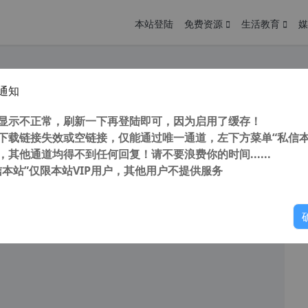
本站登陆
免费资源
生活教育
媒
通知
Video 下载器专业版 v7.25.2.0 汉化中文破解版 YouTube或全网视频下载软件
您
明： 转载自 cnorg.12hp.de 注意： 由于网站空间位于国
显示不正常，刷新一下再登陆即可，因为启用了缓存！
访问高...
下载链接失效或空链接，仅能通过唯一通道，左下方菜单“私信本
，其他通道均得不到任何回复！请不要浪费你的时间......
信本站”仅限本站VIP用户，其他用户不提供服务
你
阅读
2025年9月8日