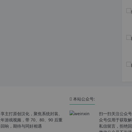
本站公众号:
分享主打原创汉化，聚焦系统封装、
扫一扫关注公众号
戏视频，带 70、80、90 后重
众号仅用于获取解
春回响，期待与同好相遇
私信留言，拒绝回