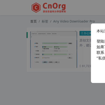
首页
标签
Any Video Downloader Pro
本站
All 
办公网络
原创文章，转载请注
登陆
外，建议避开晚上的
如果
联系
“私
81,723 次浏览
次