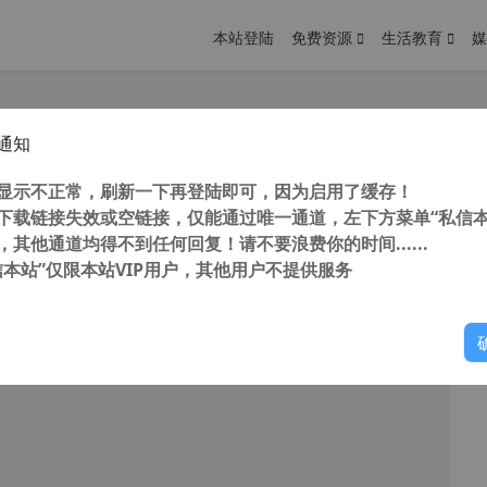
本站登陆
免费资源
生活教育
媒
通知
用下载网站集合 安卓免费下载网站 安卓应用市场哪个好 应用市场官方下载 应用市场app下载
您
明： 转载自 cnorg.12hp.de 注意： 由于网站空间位于国
显示不正常，刷新一下再登陆即可，因为启用了缓存！
访问高...
下载链接失效或空链接，仅能通过唯一通道，左下方菜单“私信本
，其他通道均得不到任何回复！请不要浪费你的时间......
信本站”仅限本站VIP用户，其他用户不提供服务
你
阅读
2026年4月13日