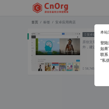
首页
标签
安卓应用商店
本站
安卓应
安卓软件
原创文章，转载请注
登陆
外，建议避开晚上的
如果
联系
“私
58,745 次浏览
次