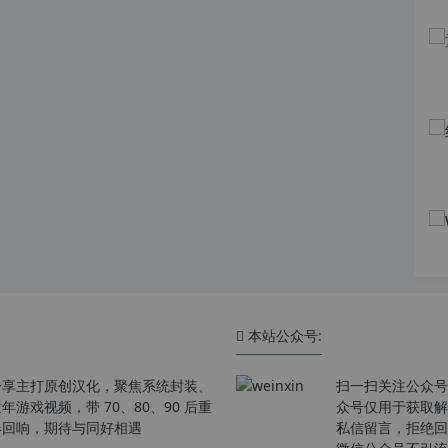
本站公众号:
分享主打原创汉化，聚焦系统封装、
扫一扫关注公众号
戏视频，带 70、80、90 后重
众号仅用于获取解
春回响，期待与同好相遇
私信留言，拒绝回