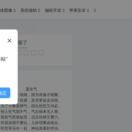
体图像
系统辅助
编程开发
苹果安卓
在本页停留了
站”
我共勉
莫生气
确定
人生就像一场戏，因为有缘才相聚。
相扶到老不容易，是否更该去珍惜。
为了小事发脾气，回头想想又何必。
别人生气我不气，气出病来无人替。
我若气死谁如意，况且伤神又费力。
邻居亲朋不要比，儿孙琐事由他去。
吃苦享乐在一起，神仙羡慕好伴侣。