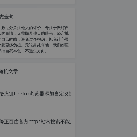
志金句
不必过分关注他人的评价，专注于做好自
己的事情；无需顾及他人的眼光，坚定地
走自己的路；避免过多抱怨，以免让心灵
承受更多负担。无论身处何地，我们都应
保持自我本色，不迷失方向。
随机文章
给火狐Fi
原
创
文
章，
转
载
请
注
明：