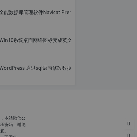
转
载
自
c
n
o
r
g.
1
2
h
p.
d
e
注
意：
由
于
网
站
空
，本站微信公
间
压密码，谢绝
位
复。
于
国