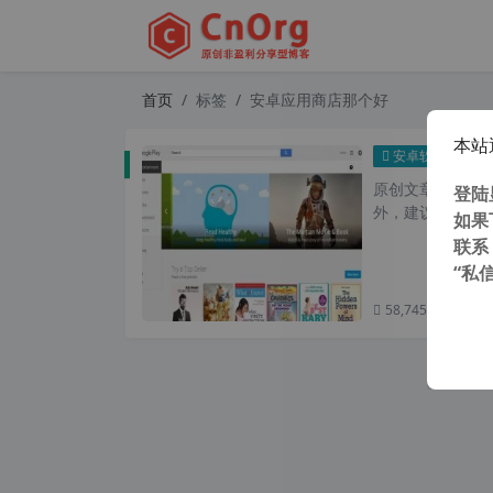
首页
标签
安卓应用商店那个好
本站
安卓应
安卓软件
原创文章，转载请注
登陆
外，建议避开晚上的
如果
联系
“私
58,745 次浏览
次