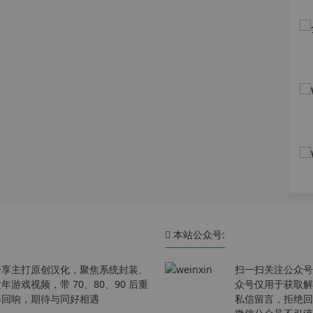
本站公众号:
分享主打原创汉化，聚焦系统封装、
扫一扫关注公众号
戏视频，带 70、80、90 后重
众号仅用于获取解
春回响，期待与同好相遇
私信留言，拒绝回