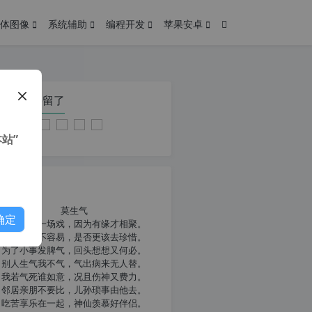
体图像
系统辅助
编程开发
苹果安卓
在本页停留了
站”
我共勉
莫生气
确定
人生就像一场戏，因为有缘才相聚。
相扶到老不容易，是否更该去珍惜。
为了小事发脾气，回头想想又何必。
别人生气我不气，气出病来无人替。
我若气死谁如意，况且伤神又费力。
邻居亲朋不要比，儿孙琐事由他去。
吃苦享乐在一起，神仙羡慕好伴侣。