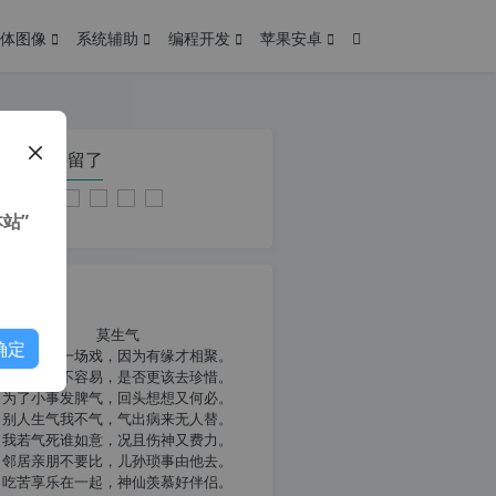
体图像
系统辅助
编程开发
苹果安卓
在本页停留了
站”
我共勉
莫生气
确定
人生就像一场戏，因为有缘才相聚。
相扶到老不容易，是否更该去珍惜。
为了小事发脾气，回头想想又何必。
别人生气我不气，气出病来无人替。
我若气死谁如意，况且伤神又费力。
邻居亲朋不要比，儿孙琐事由他去。
吃苦享乐在一起，神仙羡慕好伴侣。