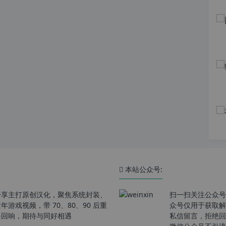
本站公众号:
分享主打原创汉化，聚焦系统封装、
扫一扫关注公众号
戏视频，带 70、80、90 后重
众号仅用于获取解
春回响，期待与同好相遇
私信留言，拒绝回