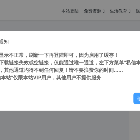
本站登陆
免费资源
生活教育
媒
通知
用下载网站集合 安卓免费下载网站 安卓应用市场哪个好 应用市场官方下载 应用市场app下载
您
明： 转载自 cnorg.12hp.de 注意： 由于网站空间位于国
显示不正常，刷新一下再登陆即可，因为启用了缓存！
访问高...
下载链接失效或空链接，仅能通过唯一通道，左下方菜单“私信本
，其他通道均得不到任何回复！请不要浪费你的时间......
信本站”仅限本站VIP用户，其他用户不提供服务
你
阅读
2026年4月13日