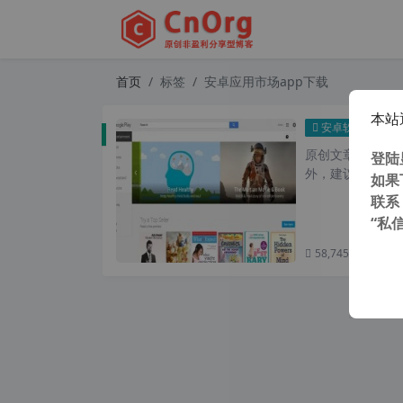
首页
标签
安卓应用市场app下载
本站
安卓应
安卓软件
原创文章，转载请注
登陆
外，建议避开晚上的
如果
联系
“私
58,745 次浏览
次