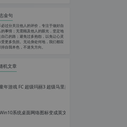
志金句
不必过分关注他人的评价，专注于做好自
己的事情；无需顾及他人的眼光，坚定地
走自己的路；避免过多抱怨，以免让心灵
承受更多负担。无论身处何地，我们都应
保持自我本色，不迷失方向。
随机文章
童年游戏 FC
原
创
文
章，
转
载
请
注
明：