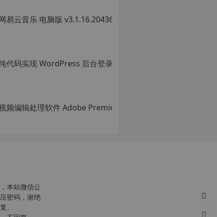
网易云音乐 
转
载
原
自
创
c
文
n
章，
o
转
r
载
g.
请
1
注
2
明：
h
转
p.
载
d
自
e
c
注
n
意：
o
由
r
于
g.
网
1
c
站
2
n
空
h
o
，本站微信公
间
p.
r
压密码，谢绝
位
d
g.
复。
于
e
1
国