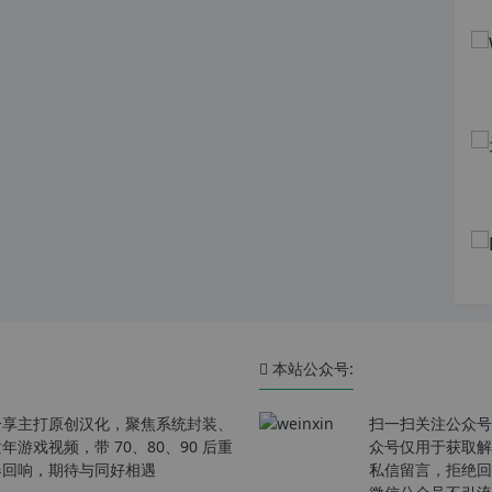
本站公众号:
分享主打原创汉化，聚焦系统封装、
扫一扫关注公众号
戏视频，带 70、80、90 后重
众号仅用于获取解
春回响，期待与同好相遇
私信留言，拒绝回