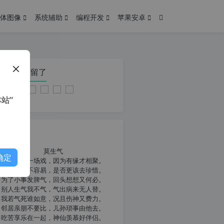
体图像
系统辅助
编程开发
苹果安卓
在本页停留了
站”
我共勉
莫生气
确定
人生就像一场戏，因为有缘才相聚。
相扶到老不容易，是否更该去珍惜。
为了小事发脾气，回头想想又何必。
别人生气我不气，气出病来无人替。
我若气死谁如意，况且伤神又费力。
邻居亲朋不要比，儿孙琐事由他去。
吃苦享乐在一起，神仙羡慕好伴侣。