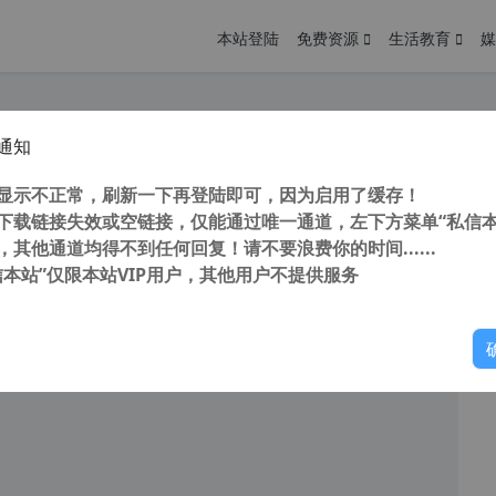
本站登陆
免费资源
生活教育
媒
通知
用下载网站集合 安卓免费下载网站 安卓应用市场哪个好 应用市场官方下载 应用市场app下载
您
明： 转载自 cnorg.12hp.de 注意： 由于网站空间位于国
显示不正常，刷新一下再登陆即可，因为启用了缓存！
访问高...
下载链接失效或空链接，仅能通过唯一通道，左下方菜单“私信本
，其他通道均得不到任何回复！请不要浪费你的时间......
信本站”仅限本站VIP用户，其他用户不提供服务
你
阅读
2026年4月13日