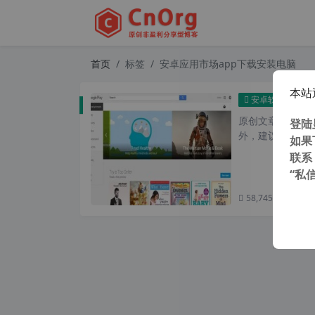
首页
标签
安卓应用市场app下载安装电脑
本站
安卓应
安卓软件
原创文章，转载请注
登陆
外，建议避开晚上的
如果
联系
“私
58,745 次浏览
次