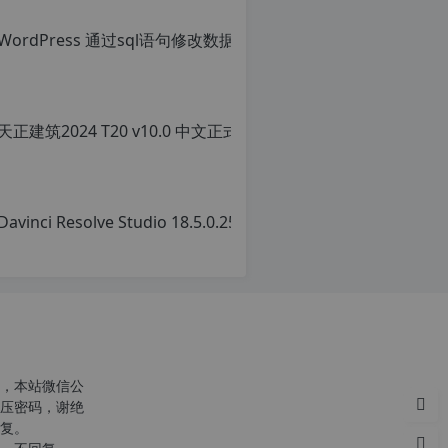
，本站微信公
压密码，谢绝
复。