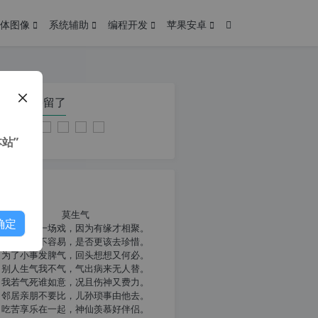
体图像
系统辅助
编程开发
苹果安卓
在本页停留了
站”
我共勉
莫生气
确定
人生就像一场戏，因为有缘才相聚。
相扶到老不容易，是否更该去珍惜。
为了小事发脾气，回头想想又何必。
别人生气我不气，气出病来无人替。
我若气死谁如意，况且伤神又费力。
邻居亲朋不要比，儿孙琐事由他去。
吃苦享乐在一起，神仙羡慕好伴侣。