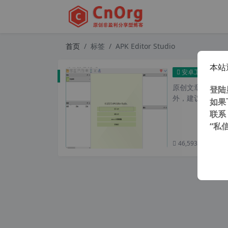
首页
标签
APK Editor Studio
本站
独家汉化
安卓工具
原创文章，转载请注
登陆
外，建议避开晚上的
如果
联系
“私
46,593 次浏览
次