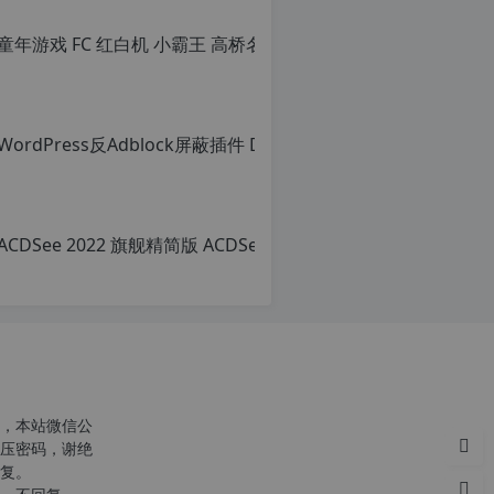
c
r
g
p
c
n
o
r
g.
1
2
h
，本站微信公
p.
压密码，谢绝
d
复。
e