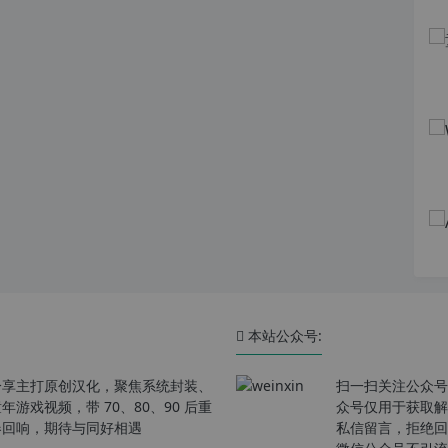
本站公众号:
分享主打原创汉化，聚焦系统封装、
扫一扫关注公众号
戏视频，带 70、80、90 后重
众号仅用于获取解
春回响，期待与同好相遇
私信留言，拒绝回