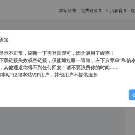
本站登陆
免费资源
生活教育
媒
通知
 APK Editor Studio V1.7.1 PC中文版 安卓汉化工具 APK汉化反编译修改工具
您
明： 转载自 cnorg.12hp.de 注意： 由于网站空间位于国
显示不正常，刷新一下再登陆即可，因为启用了缓存！
访问高...
下载链接失效或空链接，仅能通过唯一通道，左下方菜单“私信本
，其他通道均得不到任何回复！请不要浪费你的时间......
信本站”仅限本站VIP用户，其他用户不提供服务
你
阅读
2026年1月24日