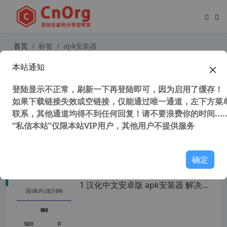
首页
标签
apk安装器
本站通知
独家汉化 APK Editor Studio V1.7.1 P
C中文版 安卓汉化工具 APK汉化反编
登陆显示不正常，刷新一下再登陆即可，因为启用了缓存！
译修改工具
如果下载链接失效或空链接，仅能通过唯一通道，左下方菜单
联系，其他通道均得不到任何回复！请不要浪费你的时间.....
“私信本站”仅限本站VIP用户，其他用户不提供服务
46,593 次浏览
安卓工具
确定
独家汉化 APKCombo Installer v4.0.
1 汉化中文安卓版 apk安装器 解决小
米miui系统无法安装未收录APP的问
题