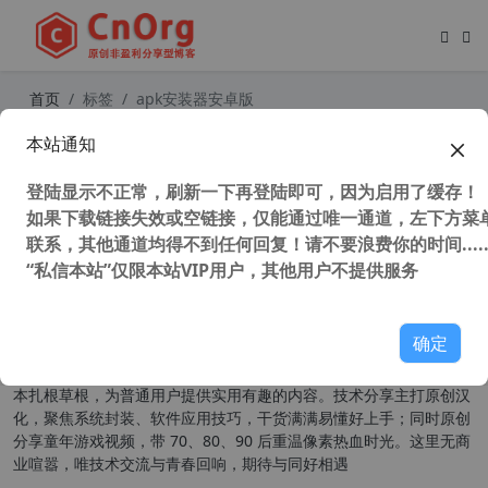
首页
标签
apk安装器安卓版
本站通知
独家汉化 APKCombo Installer v4.0.
1 汉化中文安卓版 apk安装器 解决小
登陆显示不正常，刷新一下再登陆即可，因为启用了缓存！
米miui系统无法安装未收录APP的问
题
如果下载链接失效或空链接，仅能通过唯一通道，左下方菜单
联系，其他通道均得不到任何回复！请不要浪费你的时间.....
48,365 次浏览
安卓软件
“私信本站”仅限本站VIP用户，其他用户不提供服务
关于我们
确定
本扎根草根，为普通用户提供实用有趣的内容。技术分享主打原创汉
化，聚焦系统封装、软件应用技巧，干货满满易懂好上手；同时原创
分享童年游戏视频，带 70、80、90 后重温像素热血时光。这里无商
业喧嚣，唯技术交流与青春回响，期待与同好相遇