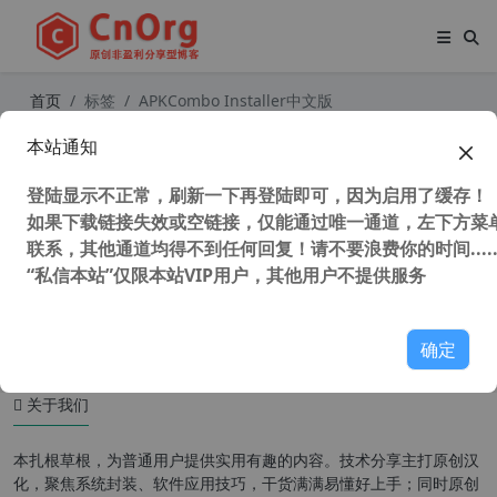
首页
标签
APKCombo Installer中文版
本站通知
独家汉化 APKCombo Installer v4.0.
1 汉化中文安卓版 apk安装器 解决小
登陆显示不正常，刷新一下再登陆即可，因为启用了缓存！
米miui系统无法安装未收录APP的问
题
如果下载链接失效或空链接，仅能通过唯一通道，左下方菜单
联系，其他通道均得不到任何回复！请不要浪费你的时间.....
“私信本站”仅限本站VIP用户，其他用户不提供服务
48,365 次浏览
安卓软件
确定
关于我们
本扎根草根，为普通用户提供实用有趣的内容。技术分享主打原创汉
化，聚焦系统封装、软件应用技巧，干货满满易懂好上手；同时原创