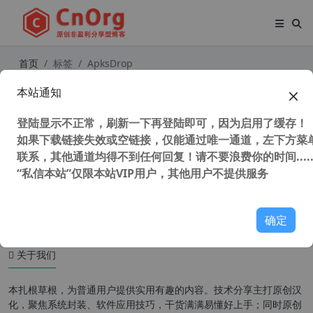
首页
标签
ApksDrop
本站通知
独家汉化 ApksDrop 1.4.4 国外应用
商店 app 安卓版 汉化中文版
登陆显示不正常，刷新一下再登陆即可，因为启用了缓存！
如果下载链接失效或空链接，仅能通过唯一通道，左下方菜单
联系，其他通道均得不到任何回复！请不要浪费你的时间.....
“私信本站”仅限本站VIP用户，其他用户不提供服务
36,513 次浏览
安卓软件
确定
关于我们
本扎根草根，为普通用户提供实用有趣的内容。技术分享主打原创汉
化，聚焦系统封装、软件应用技巧，干货满满易懂好上手；同时原创