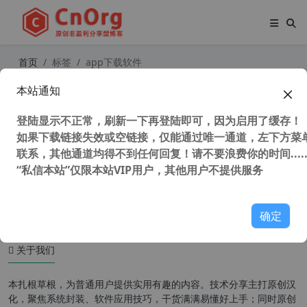
首页
标签
app下载软件
本站通知
通过外链离线下载微软应用商店应用
Microsoft Store 应用并安装appx、
登陆显示不正常，刷新一下再登陆即可，因为启用了缓存！
msix等UWP应用
如果下载链接失效或空链接，仅能通过唯一通道，左下方菜单
联系，其他通道均得不到任何回复！请不要浪费你的时间.....
“私信本站”仅限本站VIP用户，其他用户不提供服务
46,977 次浏览
UWP应用
确定
关于我们
本扎根草根，为普通用户提供实用有趣的内容。技术分享主打原创汉
化，聚焦系统封装、软件应用技巧，干货满满易懂好上手；同时原创