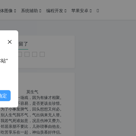
体图像
系统辅助
编程开发
苹果安卓
在本页停留了
站”
我共勉
莫生气
确定
人生就像一场戏，因为有缘才相聚。
相扶到老不容易，是否更该去珍惜。
为了小事发脾气，回头想想又何必。
别人生气我不气，气出病来无人替。
我若气死谁如意，况且伤神又费力。
邻居亲朋不要比，儿孙琐事由他去。
吃苦享乐在一起，神仙羡慕好伴侣。