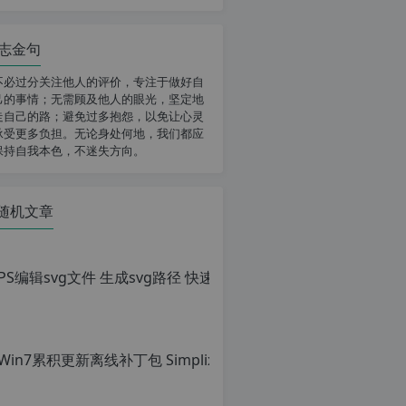
志金句
不必过分关注他人的评价，专注于做好自
己的事情；无需顾及他人的眼光，坚定地
走自己的路；避免过多抱怨，以免让心灵
承受更多负担。无论身处何地，我们都应
保持自我本色，不迷失方向。
随机文章
PS编辑sv
原
创
文
章，
转
载
请
注
明：