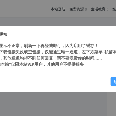
本站登陆
免费资源
生活教育
媒
通知
NgGUI for Windows v3.1.2 桌面版 Aria2一键启动图形界面 百度网盘不限速下载工具
您
明： 转载自cnorg.12hp.de 注意：由于网站空间位于国
显示不正常，刷新一下再登陆即可，因为启用了缓存！
的访问高峰期...
下载链接失效或空链接，仅能通过唯一通道，左下方菜单“私信本
，其他通道均得不到任何回复！请不要浪费你的时间......
信本站”仅限本站VIP用户，其他用户不提供服务
你
阅读
2026年5月6日