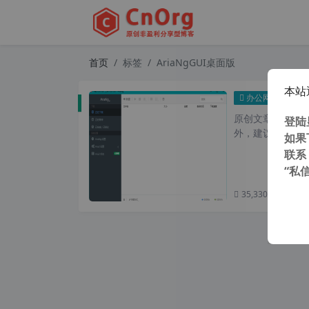
首页
标签
AriaNgGUI桌面版
本站
Aria
办公网络
原创文章，转载请注
登陆
外，建议避开晚上
如果
联系
“私
35,330 次浏览
次