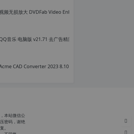
转
载
自
c
n
QQ音乐 电脑版 v
o
r
原
g.
创
1
文
2
章，
h
转
p.
载
d
请
e
注
注
明：
意：
转
由
载
于
自
网
c
站
n
空
o
，本站微信公
间
r
压密码，谢绝
位
g.
复。
于
1
国