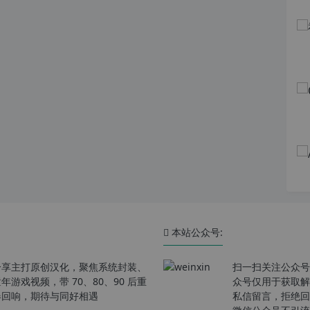
本站公众号:
分享主打原创汉化，聚焦系统封装、
扫一扫关注公众号
戏视频，带 70、80、90 后重
众号仅用于获取解
春回响，期待与同好相遇
私信留言，拒绝回