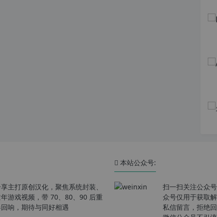
本站公众号:
分享主打原创汉化，聚焦系统封装、
扫一扫关注公众号
戏视频，带 70、80、90 后重
众号仅用于获取解
春回响，期待与同好相遇
私信留言，拒绝回