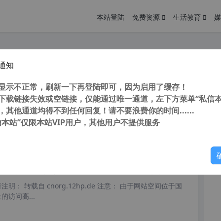
本站登陆
免费资源
生活教育
媒
通知
It3 v3.3.16.1 汉化增强版 软件静默安装制作工具 独家添加 Au3Record 傻瓜式录制工具
您
明： 转载自cnorg.12hp.de 注意：由于网站空间位于国
显示不正常，刷新一下再登陆即可，因为启用了缓存！
的访问高峰期...
下载链接失效或空链接，仅能通过唯一通道，左下方菜单“私信本
，其他通道均得不到任何回复！请不要浪费你的时间......
信本站”仅限本站VIP用户，其他用户不提供服务
你
阅读
2026年2月11日
oIt3 脚本录制工具 AU3Record v3.3 汉化版 软件自动安装工具 官网最后版本
明： 转载自 cnorg.12hp.de 注意： 由于网站空间位于国
访问高...