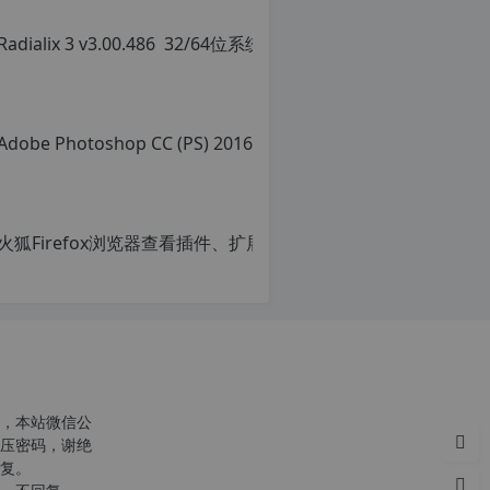
转
转
载
载
自
请
c
注
n
明：
o
转
r
载
g.
自
1
c
2
n
火狐Firef
h
o
p.
r
原
d
g.
创
e
1
文
注
2
章，
意：
h
转
由
p.
载
于
d
请
网
e
注
站
注
明：
空
意：
转
，本站微信公
间
由
载
压密码，谢绝
位
于
自
复。
于
网
c
国
站