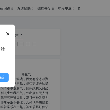
体图像
系统辅助
编程开发
苹果安卓
在本页停留了
站”
我共勉
莫生气
确定
人生就像一场戏，因为有缘才相聚。
相扶到老不容易，是否更该去珍惜。
为了小事发脾气，回头想想又何必。
别人生气我不气，气出病来无人替。
我若气死谁如意，况且伤神又费力。
邻居亲朋不要比，儿孙琐事由他去。
吃苦享乐在一起，神仙羡慕好伴侣。