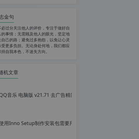
志金句
不必过分关注他人的评价，专注于做好自
己的事情；无需顾及他人的眼光，坚定地
走自己的路；避免过多抱怨，以免让心灵
承受更多负担。无论身处何地，我们都应
保持自我本色，不迷失方向。
随机文章
QQ音乐 电脑版 v
原
创
文
章，
使用Inno Setu
转
载
原
请
创
注
文
明：
章，