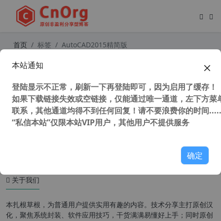
首页
标签
AutoCAD2015精简版
本站通知
AutoCAD2015“珊瑚の海”32/64位精
简优化版
登陆显示不正常，刷新一下再登陆即可，因为启用了缓存！
如果下载链接失效或空链接，仅能通过唯一通道，左下方菜单
联系，其他通道均得不到任何回复！请不要浪费你的时间.....
“私信本站”仅限本站VIP用户，其他用户不提供服务
42,877 次浏览
设计软件
确定
关于我们
本扎根草根，为普通用户提供实用有趣的内容。技术分享主打原创汉
化，聚焦系统封装、软件应用技巧，干货满满易懂好上手；同时原创