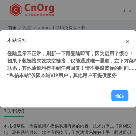
首页
标签
autocad2015免费版下载
本站通知
AutoCAD2015“珊瑚の海”32/64位精
简优化版
登陆显示不正常，刷新一下再登陆即可，因为启用了缓存！
如果下载链接失效或空链接，仅能通过唯一通道，左下方菜单
联系，其他通道均得不到任何回复！请不要浪费你的时间.....
“私信本站”仅限本站VIP用户，其他用户不提供服务
42,877 次浏览
设计软件
确定
关于我们
本扎根草根，为普通用户提供实用有趣的内容。技术分享主打原创汉
化，聚焦系统封装、软件应用技巧，干货满满易懂好上手；同时原创