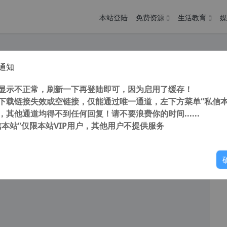
本站登陆
免费资源
生活教育
媒
通知
toCAD2016“珊瑚の海”32/64位精简优化版
您
明： 转载自 cnorg.12hp.de 注意： 由于网站空间位于国
显示不正常，刷新一下再登陆即可，因为启用了缓存！
访问高...
下载链接失效或空链接，仅能通过唯一通道，左下方菜单“私信本
，其他通道均得不到任何回复！请不要浪费你的时间......
信本站”仅限本站VIP用户，其他用户不提供服务
你
阅读
2025年12月27日