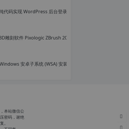
Win
原
创
c
文
n
章，
o
转
r
载
g.
请
1
注
2
明：
h
转
，本站微信公
p.
载
压密码，谢绝
d
自
复。
e
c