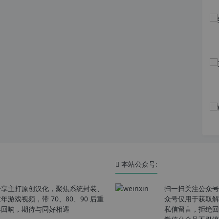
本站公众号:
分享主打原创汉化，聚焦系统封装、
扫一扫关注公众号
戏视频，带 70、80、90 后重
众号仅用于获取解
春回响，期待与同好相遇
私信留言，拒绝回