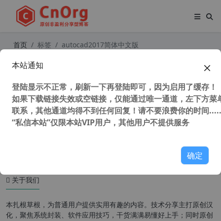
首页
标签
autocad2017简体中文版
本站通知
AutoCAD2017“珊瑚の海”32/64位精
简优化版
登陆显示不正常，刷新一下再登陆即可，因为启用了缓存！
如果下载链接失效或空链接，仅能通过唯一通道，左下方菜单
联系，其他通道均得不到任何回复！请不要浪费你的时间.....
“私信本站”仅限本站VIP用户，其他用户不提供服务
49,150 次浏览
设计软件
确定
关于我们
本扎根草根，为普通用户提供实用有趣的内容。技术分享主打原创汉
化，聚焦系统封装、软件应用技巧，干货满满易懂好上手；同时原创