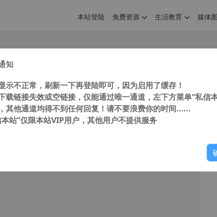
本站登陆
免费资源
生活教育
媒体
通知
toCAD2017“珊瑚の海”32/64位精简优化版
您
明： 转载自cnorg.12hp.de 注意：由于网站空间位于国
显示不正常，刷新一下再登陆即可，因为启用了缓存！
的访问高峰期...
下载链接失效或空链接，仅能通过唯一通道，左下方菜单“私信本
，其他通道均得不到任何回复！请不要浪费你的时间......
信本站”仅限本站VIP用户，其他用户不提供服务
你
阅读
2025年12月22日