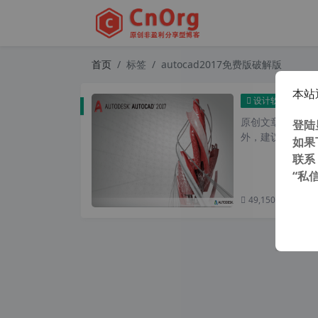
首页
标签
autocad2017免费版破解版
本站
Au
设计软件
原创文章，转载请注
登陆
外，建议避开晚上
如果
联系
“私
49,150 次浏览
次