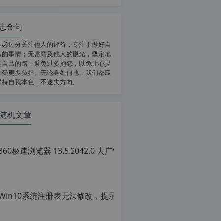
志金句
不必过分关注他人的评价，专注于做好自
己的事情；无需顾及他人的眼光，坚定地
走自己的路；避免过多抱怨，以免让心灵
承受更多负担。无论身处何地，我们都应
保持自我本色，不迷失方向。
随机文章
36
原
创
文
章
转
载
请
注
明