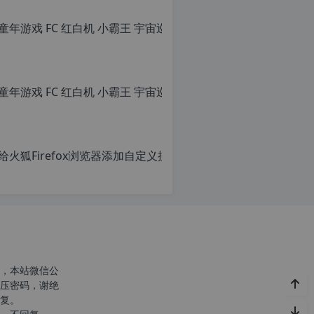
童年游戏
转
载
原
自
创
c
文
n
章，
o
转
r
载
g.
请
1
注
2
明：
给火狐Fi
h
转
p.
载
原
d
自
创
e
c
文
注
n
章，
意
o
转
由
r
载
于
g.
请
网
1
注
站
2
明：
空
h
转
，本站微信公
间
p.
载
压密码，谢绝
位
d
自
复。
于
e
c
国