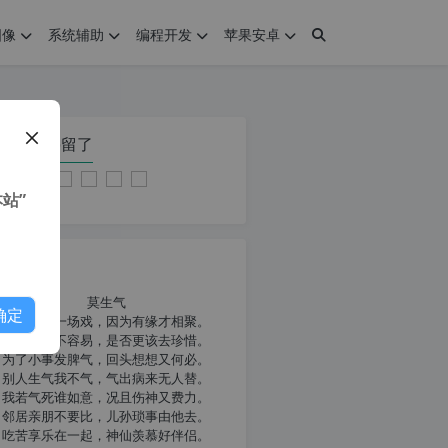
图像
系统辅助
编程开发
苹果安卓
在本页停留了
站”
我共勉
莫生气
确定
人生就像一场戏，因为有缘才相聚。
相扶到老不容易，是否更该去珍惜。
为了小事发脾气，回头想想又何必。
别人生气我不气，气出病来无人替。
我若气死谁如意，况且伤神又费力。
邻居亲朋不要比，儿孙琐事由他去。
吃苦享乐在一起，神仙羡慕好伴侣。