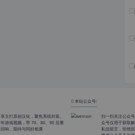
本站公众号:
分享主打原创汉化，聚焦系统封装、
扫一扫关注公众号
戏视频，带 70、80、90 后重
众号仅用于获取解
春回响，期待与同好相遇
私信留言，拒绝回