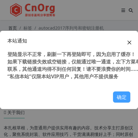
首页
标签
autocad2017序列号和密钥注册机
本站通知
AutoCAD2017“珊瑚の海”32/64位精
简优化版
登陆显示不正常，刷新一下再登陆即可，因为启用了缓存！
如果下载链接失效或空链接，仅能通过唯一通道，左下方菜单
联系，其他通道均得不到任何回复！请不要浪费你的时间.....
“私信本站”仅限本站VIP用户，其他用户不提供服务
49,150 次浏览
设计软件
确定
关于我们
本扎根草根，为普通用户提供实用有趣的内容。技术分享主打原创汉
化，聚焦系统封装、软件应用技巧，干货满满易懂好上手；同时原创