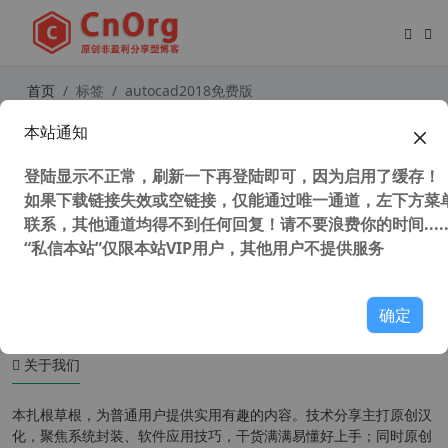
首页
标签
autocad2018免费版
本站通知
AutoCAD2018“珊瑚の海”32/64位精
简优化版
登陆显示不正常，刷新一下再登陆即可，因为启用了缓存！
如果下载链接失效或空链接，仅能通过唯一通道，左下方菜单
联系，其他通道均得不到任何回复！请不要浪费你的时间.....
“私信本站”仅限本站VIP用户，其他用户不提供服务
48,029 次浏览
设计软件
确定
关于我们
本扎根草根，为普通用户提供实用有趣的内容。技术分享主打原创汉
化，聚焦系统封装、软件应用技巧，干货满满易懂好上手；同时原创