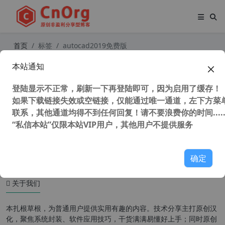
首页
标签
autocad2019免费版
本站通知
AutoCAD2019“珊瑚の海”32/64位精
简优化版
登陆显示不正常，刷新一下再登陆即可，因为启用了缓存！
如果下载链接失效或空链接，仅能通过唯一通道，左下方菜单
联系，其他通道均得不到任何回复！请不要浪费你的时间.....
“私信本站”仅限本站VIP用户，其他用户不提供服务
51,314 次浏览
设计软件
确定
关于我们
本扎根草根，为普通用户提供实用有趣的内容。技术分享主打原创汉
化，聚焦系统封装、软件应用技巧，干货满满易懂好上手；同时原创