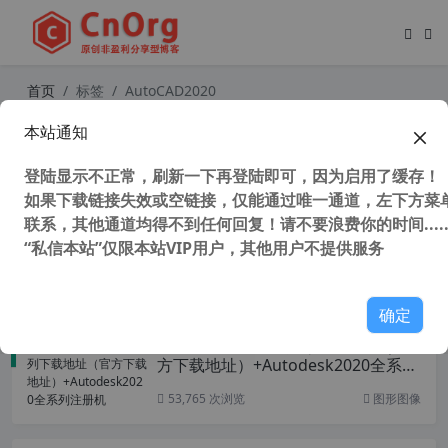
首页
标签
AutoCAD2020
本站通知
AutoCAD2020“珊瑚の海”64位精简优
化版
登陆显示不正常，刷新一下再登陆即可，因为启用了缓存！
如果下载链接失效或空链接，仅能通过唯一通道，左下方菜单
联系，其他通道均得不到任何回复！请不要浪费你的时间.....
“私信本站”仅限本站VIP用户，其他用户不提供服务
47,562 次浏览
设计软件
确定
Autodesk2020全系列下载地址（官
方下载地址）+Autodesk2020全系列
注册机
53,765 次浏览
图形图像