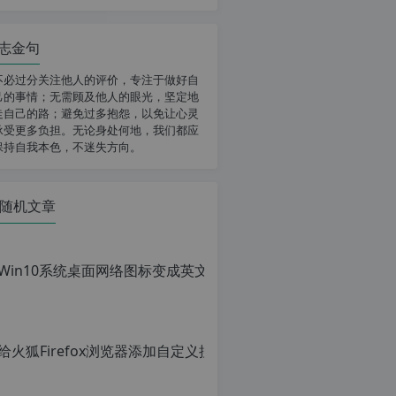
志金句
不必过分关注他人的评价，专注于做好自
己的事情；无需顾及他人的眼光，坚定地
走自己的路；避免过多抱怨，以免让心灵
承受更多负担。无论身处何地，我们都应
保持自我本色，不迷失方向。
随机文章
给火狐Fi
原
创
文
章，