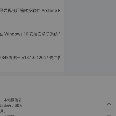
转
载
请
注
明：
转
载
自
c
n
o
r
g.
1
2
h
p.
d
e
注
意：
，本站微信公
由
压密码，谢绝
于
复。
网
站