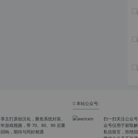
本站公众号:
分享主打原创汉化，聚焦系统封装、
扫一扫关注公众号
戏视频，带 70、80、90 后重
众号仅用于获取解
春回响，期待与同好相遇
私信留言，拒绝回