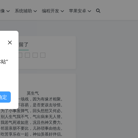
图像
系统辅助
编程开发
苹果安卓
在本页停留了
站”
我共勉
莫生气
确定
人生就像一场戏，因为有缘才相聚。
相扶到老不容易，是否更该去珍惜。
为了小事发脾气，回头想想又何必。
别人生气我不气，气出病来无人替。
我若气死谁如意，况且伤神又费力。
邻居亲朋不要比，儿孙琐事由他去。
吃苦享乐在一起，神仙羡慕好伴侣。