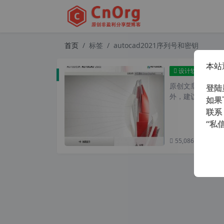
首页
标签
autocad2021序列号和密钥
本站
Au
设计软件
原创文章，转载请注
登陆
外，建议避开晚上的
如果
联系
“私
55,086 次浏览
次