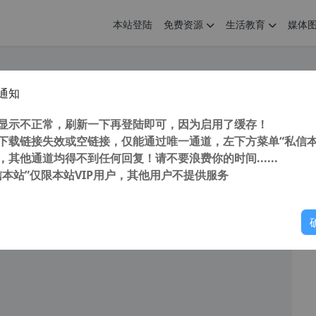
本站登陆
免费资源
生活教育
媒体
通知
toCAD2021“珊瑚の海”64位精简优化版
您
明： 转载自 cnorg.12hp.de 注意： 由于网站空间位于国
显示不正常，刷新一下再登陆即可，因为启用了缓存！
访问高...
下载链接失效或空链接，仅能通过唯一通道，左下方菜单“私信本
，其他通道均得不到任何回复！请不要浪费你的时间......
信本站”仅限本站VIP用户，其他用户不提供服务
你
阅读
2025年12月29日