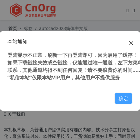
首页
标签
autocad2023简体中文版
本站通知
AutoCAD2023“珊瑚の海”64位精简优
化版
登陆显示不正常，刷新一下再登陆即可，因为启用了缓存！
如果下载链接失效或空链接，仅能通过唯一通道，左下方菜单
联系，其他通道均得不到任何回复！请不要浪费你的时间.....
“私信本站”仅限本站VIP用户，其他用户不提供服务
119,496 次浏览
设计软件
确定
关于我们
本扎根草根，为普通用户提供实用有趣的内容。技术分享主打原创汉
化，聚焦系统封装、软件应用技巧，干货满满易懂好上手；同时原创