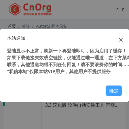
首页
标签
AutoIt3 脚本录制
本站通知
AutoIt3 v3.3.16.1 汉化增强版 软件静
默安装制作工具 独家添加 Au3Recor
登陆显示不正常，刷新一下再登陆即可，因为启用了缓存！
d 傻瓜式录制工具
如果下载链接失效或空链接，仅能通过唯一通道，左下方菜单
联系，其他通道均得不到任何回复！请不要浪费你的时间.....
“私信本站”仅限本站VIP用户，其他用户不提供服务
43,347 次浏览
编程工具
确定
AutoIt3 脚本录制工具 AU3Record v
3.3 汉化版 软件自动安装工具 官网最
后版本