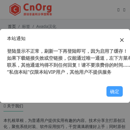
首页
标签
Avada汉化
本站通知
WordPress多用途企业主题 Avada T
heme 中文汉化授权版【更新至 v7.
登陆显示不正常，刷新一下再登陆即可，因为启用了缓存！
6】
如果下载链接失效或空链接，仅能通过唯一通道，左下方菜单
联系，其他通道均得不到任何回复！请不要浪费你的时间.....
“私信本站”仅限本站VIP用户，其他用户不提供服务
50,919 次浏览
WordPress主题
确定
关于我们
本扎根草根，为普通用户提供实用有趣的内容。技术分享主打原创汉
化，聚焦系统封装、软件应用技巧，干货满满易懂好上手；同时原创