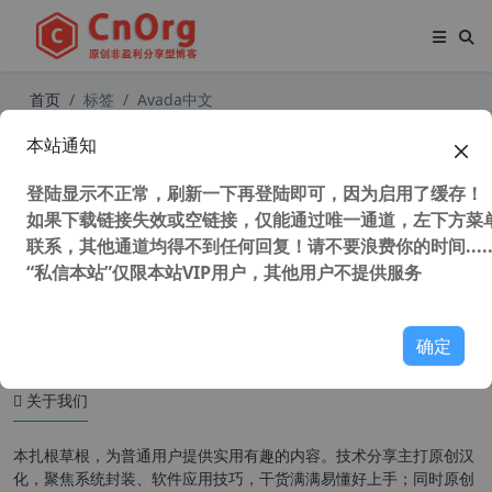
首页
标签
Avada中文
本站通知
WordPress多用途企业主题 Avada T
heme 中文汉化授权版【更新至 v7.
登陆显示不正常，刷新一下再登陆即可，因为启用了缓存！
6】
如果下载链接失效或空链接，仅能通过唯一通道，左下方菜单
联系，其他通道均得不到任何回复！请不要浪费你的时间.....
“私信本站”仅限本站VIP用户，其他用户不提供服务
50,919 次浏览
WordPress主题
确定
关于我们
本扎根草根，为普通用户提供实用有趣的内容。技术分享主打原创汉
化，聚焦系统封装、软件应用技巧，干货满满易懂好上手；同时原创