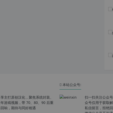
本站公众号:
分享主打原创汉化，聚焦系统封装、
扫一扫关注公众号
戏视频，带 70、80、90 后重
众号仅用于获取解
春回响，期待与同好相遇
私信留言，拒绝回