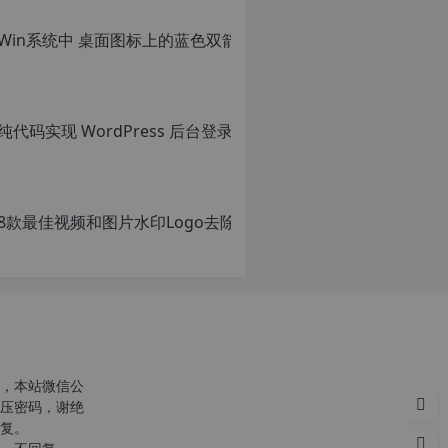
Win系统
转
载
原
自
创
c
文
n
章，
o
转
r
载
g.
请
1
注
2
明：
8款最佳视频和图片水印Lo
h
转
p.
载
原
d
自
创
e
c
文
注
n
章，
意：
o
转
由
r
载
于
g.
请
网
1
c
注
站
2
n
明：
空
h
o
转
，本站微信公
间
p.
r
载
压密码，谢绝
位
d
g.
自
复。
于
e
1
c
国