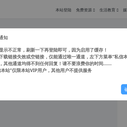
本站登陆
免费资源
生活教育
媒
通知
WordPress多用途企业主题 Avada Theme 中文汉化授权版【更新至 v7.6】
您
明： 转载自 cnorg.12hp.de 注意： 由于网站空间位于国
显示不正常，刷新一下再登陆即可，因为启用了缓存！
访问高...
下载链接失效或空链接，仅能通过唯一通道，左下方菜单“私信本
，其他通道均得不到任何回复！请不要浪费你的时间......
信本站”仅限本站VIP用户，其他用户不提供服务
你
阅读
2026年4月24日