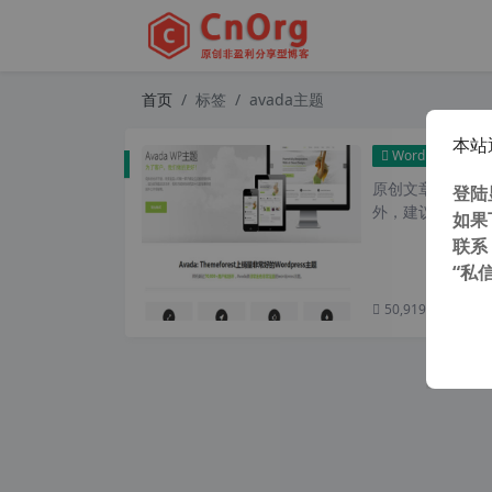
首页
标签
avada主题
本站
WordPress主题
原创文章，转载请注
登陆
外，建议避开晚上的
如果
联系
“私
50,919 次浏览
次