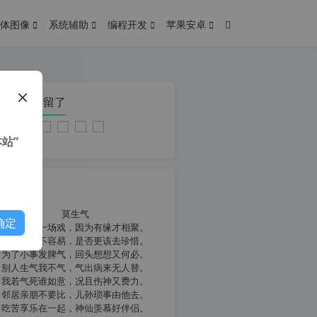
体图像
系统辅助
编程开发
苹果安卓
在本页停留了
站”
我共勉
莫生气
确定
人生就像一场戏，因为有缘才相聚。
相扶到老不容易，是否更该去珍惜。
为了小事发脾气，回头想想又何必。
别人生气我不气，气出病来无人替。
我若气死谁如意，况且伤神又费力。
邻居亲朋不要比，儿孙琐事由他去。
吃苦享乐在一起，神仙羡慕好伴侣。