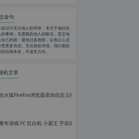
志金句
不必过分关注他人的评价，专注于做好自
己的事情；无需顾及他人的眼光，坚定地
走自己的路；避免过多抱怨，以免让心灵
承受更多负担。无论身处何地，我们都应
保持自我本色，不迷失方向。
随机文章
给火狐Fi
原
创
文
章，
转
载
请
注
明：