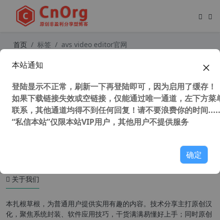
首页
标签
avs video editor官网
本站通知
如何调节视频的播放速度？如何把视
频转成二倍速？怎么2倍速度播放视
登陆显示不正常，刷新一下再登陆即可，因为启用了缓存！
频？将视频用2倍速播放的方法
如果下载链接失效或空链接，仅能通过唯一通道，左下方菜单
联系，其他通道均得不到任何回复！请不要浪费你的时间.....
“私信本站”仅限本站VIP用户，其他用户不提供服务
56,359 次浏览
媒体工具
确定
关于我们
本扎根草根，为普通用户提供实用有趣的内容。技术分享主打原创汉
化，聚焦系统封装、软件应用技巧，干货满满易懂好上手；同时原创