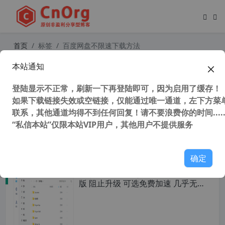
首页
标签
百度网盘不限速下载方法
本站通知
AriaNgGUI for Windows v3.1.2 桌
面版 Aria2一键启动图形界面 百度网
登陆显示不正常，刷新一下再登陆即可，因为启用了缓存！
盘不限速下载工具
如果下载链接失效或空链接，仅能通过唯一通道，左下方菜单
联系，其他通道均得不到任何回复！请不要浪费你的时间.....
“私信本站”仅限本站VIP用户，其他用户不提供服务
35,330 次浏览
办公网络
确定
独家 百度网盘经典版 v7.37.0.5 电脑
版 阻止升级 可选免费加速 几乎无广
告 不修改官方文件 非网上去广告版