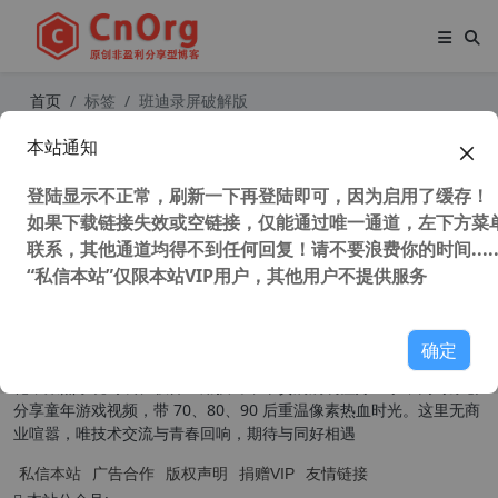
首页
标签
班迪录屏破解版
本站通知
Bandicam v6.0.4.2024 高清录像软件
班迪录屏 VIP免激活特别版
登陆显示不正常，刷新一下再登陆即可，因为启用了缓存！
55,902 次浏览
媒体工具
如果下载链接失效或空链接，仅能通过唯一通道，左下方菜单
联系，其他通道均得不到任何回复！请不要浪费你的时间.....
“私信本站”仅限本站VIP用户，其他用户不提供服务
关于我们
确定
本扎根草根，为普通用户提供实用有趣的内容。技术分享主打原创汉
化，聚焦系统封装、软件应用技巧，干货满满易懂好上手；同时原创
分享童年游戏视频，带 70、80、90 后重温像素热血时光。这里无商
业喧嚣，唯技术交流与青春回响，期待与同好相遇
私信本站
广告合作
版权声明
捐赠VIP
友情链接