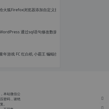
给火狐Fi
原
创
文
章，
转
载
请
注
明：
转
载
自
c
n
o
r
g.
1
2
h
，本站微信公
p.
压密码，谢绝
d
复。
e