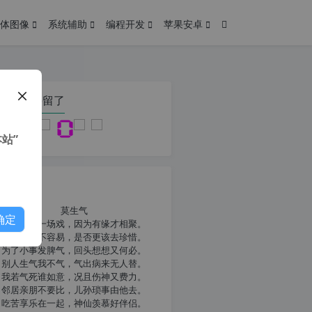
体图像
系统辅助
编程开发
苹果安卓
在本页停留了
站”
我共勉
莫生气
确定
人生就像一场戏，因为有缘才相聚。
相扶到老不容易，是否更该去珍惜。
为了小事发脾气，回头想想又何必。
别人生气我不气，气出病来无人替。
我若气死谁如意，况且伤神又费力。
邻居亲朋不要比，儿孙琐事由他去。
吃苦享乐在一起，神仙羡慕好伴侣。