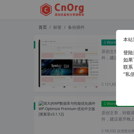
首页
标签
备份插件
本站
WordPress主题
原创文章，转载请注
登陆
外，建议避开晚上
如果
联系
“私
121,827 次浏览
次
WordPress插件
原创文章，转载请注
外，建议避开晚上
59,532 次浏览
次