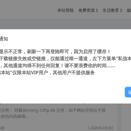
本站登陆
免费资源
生活教育
媒
通知
WordPress网址导航主题WebStack Pro V2.0406完美去授权+插件+数据+亲测+安装教程
您
明： 转载自cnorg.12hp.de 注意：由于网站空间位于国
显示不正常，刷新一下再登陆即可，因为启用了缓存！
的访问高峰期...
下载链接失效或空链接，仅能通过唯一通道，左下方菜单“私信本
，其他通道均得不到任何回复！请不要浪费你的时间......
信本站”仅限本站VIP用户，其他用户不提供服务
你
阅读
2026年3月13日
强大的WP数据库与性能优化插件 WP-Optimize Premium 优化中文版[更新至v3.1.12]
明： 转载自cnorg.12hp.de 注意：由于网站空间位于国
的访问高峰期...
阅读
2026年2月3日