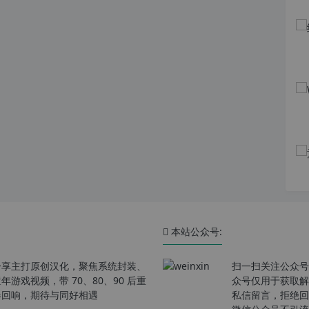
本站公众号:
分享主打原创汉化，聚焦系统封装、
扫一扫关注公众号
戏视频，带 70、80、90 后重
众号仅用于获取解
春回响，期待与同好相遇
私信留言，拒绝回