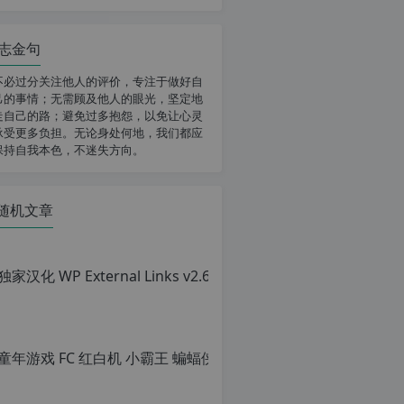
志金句
不必过分关注他人的评价，专注于做好自
己的事情；无需顾及他人的眼光，坚定地
走自己的路；避免过多抱怨，以免让心灵
承受更多负担。无论身处何地，我们都应
保持自我本色，不迷失方向。
随机文章
童年游戏 FC
原
创
文
章，