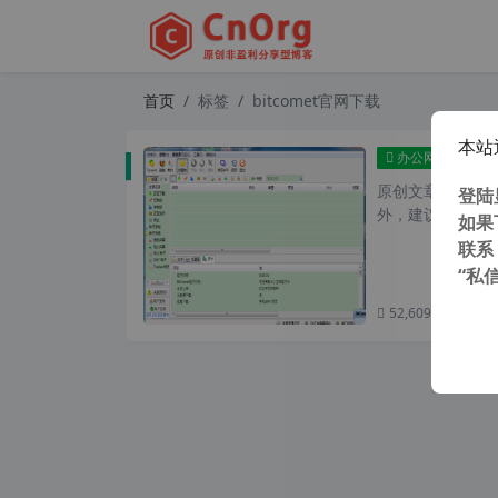
首页
标签
bitcomet官网下载
本站
Bit
办公网络
原创文章，转载请注
登陆
外，建议避开晚上
如果
联系
“私
52,609 次浏览
次