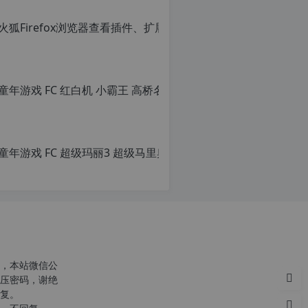
火狐Firef
转
载
原
请
创
注
文
明：
章，
转
转
载
载
自
请
c
注
n
明：
童年游戏 FC
o
转
r
载
原
g.
自
创
1
c
文
2
n
章，
h
o
转
p.
r
载
d
g.
请
e
1
c
注
注
2
明：
意：
h
转
，本站微信公
由
p.
r
载
压密码，谢绝
于
d
g
自
复。
网
e
c
站