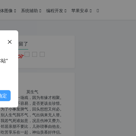
体图像
系统辅助
编程开发
苹果安卓
在本页停留了
站”
我共勉
莫生气
确定
人生就像一场戏，因为有缘才相聚。
相扶到老不容易，是否更该去珍惜。
为了小事发脾气，回头想想又何必。
别人生气我不气，气出病来无人替。
我若气死谁如意，况且伤神又费力。
邻居亲朋不要比，儿孙琐事由他去。
吃苦享乐在一起，神仙羡慕好伴侣。