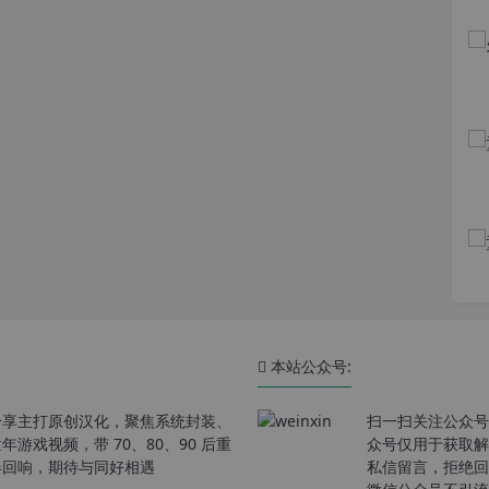
本站公众号:
分享主打原创汉化，聚焦系统封装、
扫一扫关注公众号
戏视频，带 70、80、90 后重
众号仅用于获取解
春回响，期待与同好相遇
私信留言，拒绝回