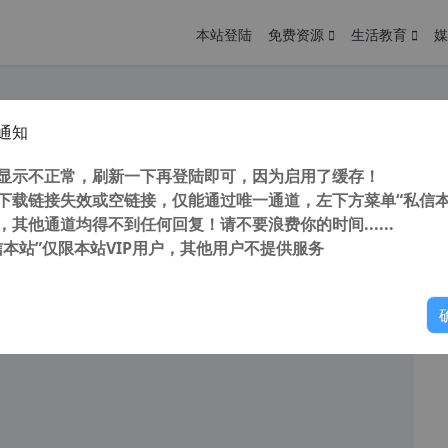
本站登陆
免费资源
生活教育
媒
通知
Comet 比特彗星(无视版权/全速下载) v1.85绿色去广告全功能豪华版
您
明： 转载自cnorg.12hp.de 注意：由于网站空间位于国
显示不正常，刷新一下再登陆即可，因为启用了缓存！
的访问高峰期...
下载链接失效或空链接，仅能通过唯一通道，左下方菜单“私信本
，其他通道均得不到任何回复！请不要浪费你的时间......
信本站”仅限本站VIP用户，其他用户不提供服务
你
阅读
2026年7月14日