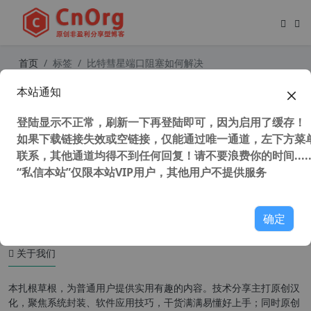
首页
标签
比特彗星端口阻塞如何解决
本站通知
BitComet 比特彗星(无视版权/全速下
载) v1.85绿色去广告全功能豪华版
登陆显示不正常，刷新一下再登陆即可，因为启用了缓存！
如果下载链接失效或空链接，仅能通过唯一通道，左下方菜单
联系，其他通道均得不到任何回复！请不要浪费你的时间.....
“私信本站”仅限本站VIP用户，其他用户不提供服务
52,609 次浏览
办公网络
确定
关于我们
本扎根草根，为普通用户提供实用有趣的内容。技术分享主打原创汉
化，聚焦系统封装、软件应用技巧，干货满满易懂好上手；同时原创