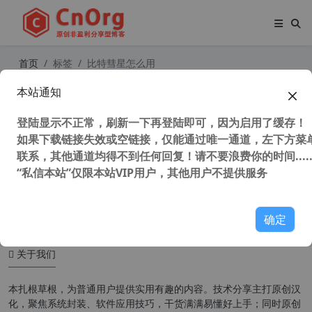
首页
标签
比特彗星怎么用
本站通知
BitComet 比特彗星(无视版权/全速下
载) v1.85绿色去广告全功能豪华版
登陆显示不正常，刷新一下再登陆即可，因为启用了缓存！
如果下载链接失效或空链接，仅能通过唯一通道，左下方菜单
联系，其他通道均得不到任何回复！请不要浪费你的时间.....
“私信本站”仅限本站VIP用户，其他用户不提供服务
52,609 次浏览
办公网络
确定
关于我们
本扎根草根，为普通用户提供实用有趣的内容。技术分享主打原创汉
化，聚焦系统封装、软件应用技巧，干货满满易懂好上手；同时原创