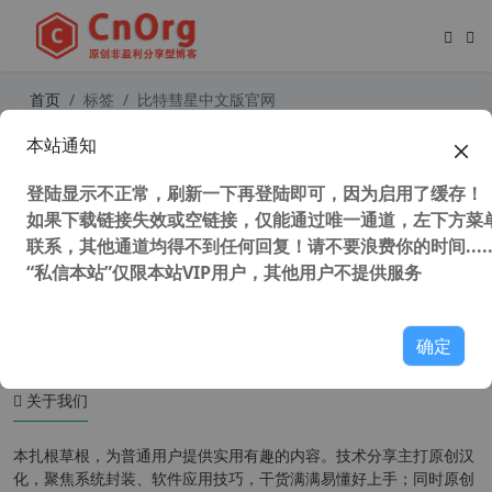
首页
标签
比特彗星中文版官网
本站通知
BitComet 比特彗星(无视版权/全速下
载) v1.85绿色去广告全功能豪华版
登陆显示不正常，刷新一下再登陆即可，因为启用了缓存！
如果下载链接失效或空链接，仅能通过唯一通道，左下方菜单
联系，其他通道均得不到任何回复！请不要浪费你的时间.....
“私信本站”仅限本站VIP用户，其他用户不提供服务
52,609 次浏览
办公网络
确定
关于我们
本扎根草根，为普通用户提供实用有趣的内容。技术分享主打原创汉
化，聚焦系统封装、软件应用技巧，干货满满易懂好上手；同时原创