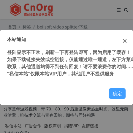
首页
标签
boilsoft video splitter下载
本站通知
Boilsoft Video Splitter (视频分割软
件) v8.3.1 中文汉化版
登陆显示不正常，刷新一下再登陆即可，因为启用了缓存！
59,072 次浏览
媒体工具
如果下载链接失效或空链接，仅能通过唯一通道，左下方菜单
联系，其他通道均得不到任何回复！请不要浪费你的时间.....
“私信本站”仅限本站VIP用户，其他用户不提供服务
关于我们
确定
本扎根草根，为普通用户提供实用有趣的内容。技术分享主打原创汉
化，聚焦系统封装、软件应用技巧，干货满满易懂好上手；同时原创
分享童年游戏视频，带 70、80、90 后重温像素热血时光。这里无商
业喧嚣，唯技术交流与青春回响，期待与同好相遇
私信本站
广告合作
版权声明
捐赠VIP
友情链接
本站公众号: