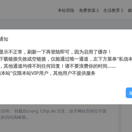
本站登陆
免费资源
生活教育
媒
通知
d批量打印工具CAD批量打图精灵v9.0注册版（附破解补丁）
您
明： 转载自cnorg.12hp.de 注意：由于网站空间位于国
显示不正常，刷新一下再登陆即可，因为启用了缓存！
的访问高峰期...
下载链接失效或空链接，仅能通过唯一通道，左下方菜单“私信本
，其他通道均得不到任何回复！请不要浪费你的时间......
信本站”仅限本站VIP用户，其他用户不提供服务
你
阅读
2025年12月31日
d批量打印工具CAD批量打图精灵V6.4官方专业注册版自带授权
明： 转载自cnorg.12hp.de 注意：由于网站空间位于国
的访问高峰期...