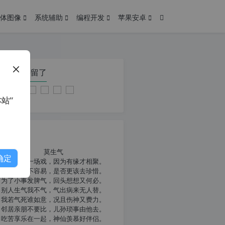
体图像
系统辅助
编程开发
苹果安卓
在本页停留了
站”
我共勉
莫生气
确定
人生就像一场戏，因为有缘才相聚。
相扶到老不容易，是否更该去珍惜。
为了小事发脾气，回头想想又何必。
别人生气我不气，气出病来无人替。
我若气死谁如意，况且伤神又费力。
邻居亲朋不要比，儿孙琐事由他去。
吃苦享乐在一起，神仙羡慕好伴侣。