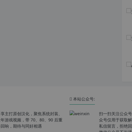
本站公众号:
分享主打原创汉化，聚焦系统封装、
扫一扫关注公众号
戏视频，带 70、80、90 后重
众号仅用于获取解
春回响，期待与同好相遇
私信留言，拒绝回