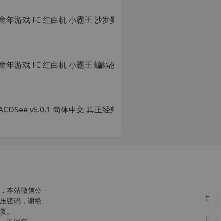
童年游戏 F
转
转
载
载
原
自
请
创
c
注
文
n
明：
章，
童年游戏 FC
o
转
转
r
载
载
原
g.
自
请
创
1
c
注
文
2
n
明：
章，
ACD
h
o
转
转
p.
r
载
载
原
d
g.
自
请
创
e
1
c
注
文
注
2
n
明：
章，
意：
h
o
转
转
由
p.
r
载
载
于
d
g.
自
请
网
e
1
c
注
站
注
2
n
明：
空
意：
h
o
转
，本站微信公
间
由
p.
r
载
压密码，谢绝
位
于
d
g.
自
复。
于
网
e
1
c
国
站