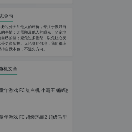
志金句
不必过分关注他人的评价，专注于做好自
己的事情；无需顾及他人的眼光，坚定地
走自己的路；避免过多抱怨，以免让心灵
承受更多负担。无论身处何地，我们都应
保持自我本色，不迷失方向。
随机文章
童年游戏 FC
原
创
文
章，
童年游戏 FC
转
载
原
请
创
注
文
明：
章，