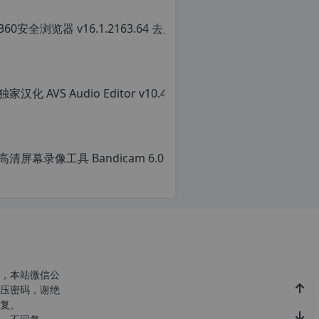
，本站微信公
压密码，谢绝
复。
c