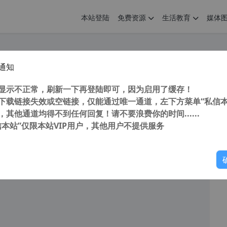
本站登陆
免费资源
生活教育
媒体
通知
 CAD Converter 2023 8.10.6.1560 汉化中文版 小巧CAD看图软件 支持批量转换
您
明： 转载自cnorg.12hp.de 注意：由于网站空间位于国
显示不正常，刷新一下再登陆即可，因为启用了缓存！
的访问高峰期...
下载链接失效或空链接，仅能通过唯一通道，左下方菜单“私信本
，其他通道均得不到任何回复！请不要浪费你的时间......
信本站”仅限本站VIP用户，其他用户不提供服务
你
阅读
2026年7月25日