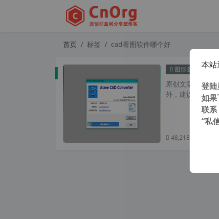
首页
标签
cad看图软件哪个好
本站
Acme
图形图像
原创文章，转载请注
登陆
外，建议避开晚上
如果
联系
“私
48,218 次浏览
次