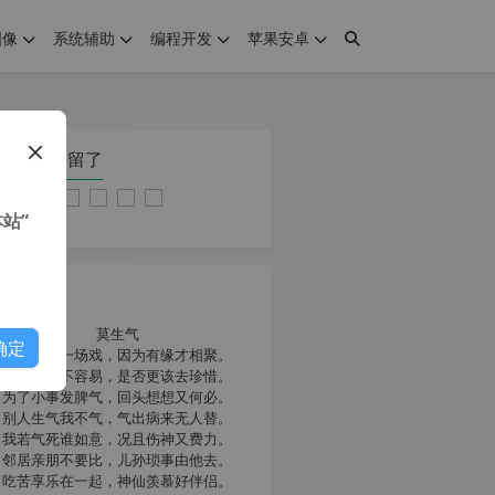
图像
系统辅助
编程开发
苹果安卓
在本页停留了
站”
我共勉
莫生气
确定
人生就像一场戏，因为有缘才相聚。
相扶到老不容易，是否更该去珍惜。
为了小事发脾气，回头想想又何必。
别人生气我不气，气出病来无人替。
我若气死谁如意，况且伤神又费力。
邻居亲朋不要比，儿孙琐事由他去。
吃苦享乐在一起，神仙羡慕好伴侣。