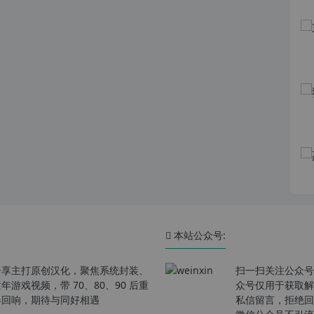
本站公众号:
分享主打原创汉化，聚焦系统封装、
扫一扫关注公众号
戏视频，带 70、80、90 后重
众号仅用于获取解
春回响，期待与同好相遇
私信留言，拒绝回