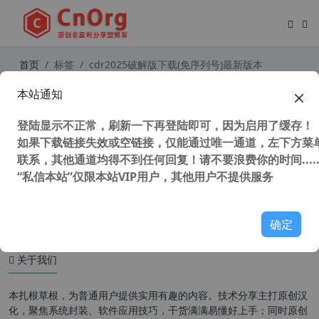
首页
标签
cdr2025破解版下载(免序列号)最新版本
本站通知
CorelDRAW Graphics Suite 2025 v2
6.2.0.170 (CDR2025) 中文注册版 免
登陆显示不正常，刷新一下再登陆即可，因为启用了缓存！
登陆 永不过期
如果下载链接失效或空链接，仅能通过唯一通道，左下方菜单
联系，其他通道均得不到任何回复！请不要浪费你的时间.....
“私信本站”仅限本站VIP用户，其他用户不提供服务
11,875 次浏览
设计软件
确定
关于我们
本扎根草根，为普通用户提供实用有趣的内容。技术分享主打原创汉
化，聚焦系统封装、软件应用技巧，干货满满易懂好上手；同时原创